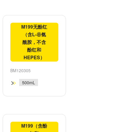
M199无酚红
（含L-谷氨
酰胺，不含
酚红和
HEPES）
BM120305
500mL
M199（含酚