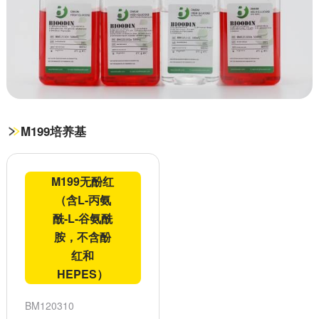
M199培养基
M199无酚红
（含L-丙氨
酰-L-谷氨酰
胺，不含酚
红和
HEPES）
BM120310