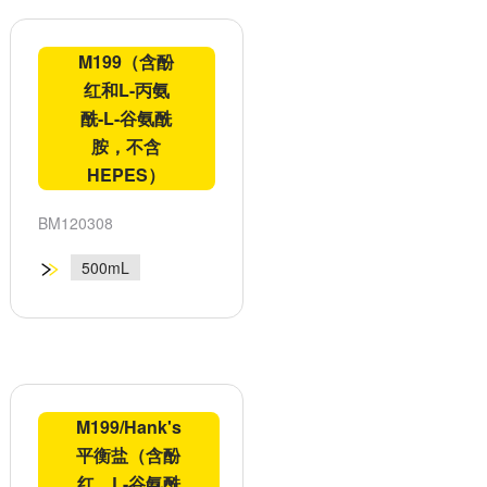
M199（含酚
红和L-丙氨
酰-L-谷氨酰
胺，不含
HEPES）
BM120308
500mL
M199/Hank's
平衡盐（含酚
红、L-谷氨酰