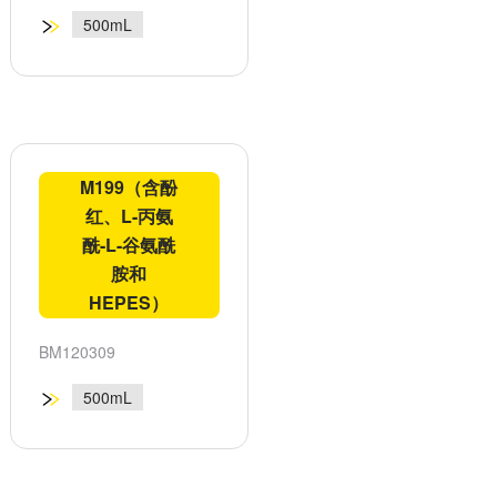
500mL
M199（含酚
红、L-丙氨
酰-L-谷氨酰
胺和
HEPES）
BM120309
500mL