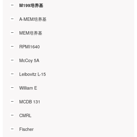
M199培养基
A-MEM培养基
MEM培养基
RPMI1640
McCoy 5A
Leibovitz L-15
William E
MCDB 131
CMRL
Fischer