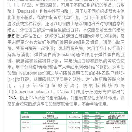
II、III、IV 型、V 型胶原酶，可用于不同细胞组织的制备；
分散
酶
II（DispaseII）也称中性蛋白酶II，用于从不同组织或器官中消
化细胞外基质，释放并制备原代单细胞，也用于细胞培养中的细
胞收获或接种转移
，还可以用来防止悬浮细胞培养时的细胞意外
结团；弹性蛋白酶是一组丝氨酸蛋白酶，不仅能裂解重要的结缔
组织
蛋白弹性蛋白，还能促进纤连蛋白等细胞外基质的降解，常
用来解离含有大量细胞间纤维网络的细胞及组织，通常与胶原
酶、胰蛋白酶等一起使用；嗜热菌蛋白酶，常用于肠上皮细胞的
解离与消化
；弹性蛋白酶
(Elastase)通过作用于弹性蛋白的肽
键、酰胺键和酯键将其水解，常与胰蛋白酶和胶原酶等联合使
用，用于分离结缔组织和含有大量细胞网状纤维的组织。透明质
酸酶(Hyaluronidase)通过随机降解透明质酸的β-N-乙酰己糖胺-
[1-4]糖苷键，从而降低透明质酸的活性，常与胶原酶等联合使
用，用于结缔组织的分离
；
脱氧核糖核酸酶
Ⅰ(DeoxyribonucleaseⅠ, DNaseⅠ)作用于细胞分离降解出的
DNA
，防止
DNA导致的细胞凝集，对细胞完整性无破坏作用。通
常配合胶原酶或透明质酸酶等联合使用，不会单独使用。