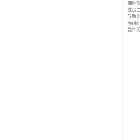
细胞
性蛋
酸酶(
缔组
整性