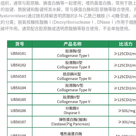
及组织，通常与胶原酶、胰蛋白酶等一起使用；嗜热菌蛋白酶，常用于肠
白的肽键、酰胺键和酯键将其水解，常与胰蛋白酶和胶原酶等联合使用，
Hyaluronidase)通过随机降解透明质酸的β-N-乙酰己糖胺-[1-4
织的分离
；
脱氧核糖核酸酶
Ⅰ(DeoxyribonucleaseⅠ, DNaseⅠ)作
无破坏作用。通常配合胶原酶或透明质酸酶等联合使用，不会单独使用。