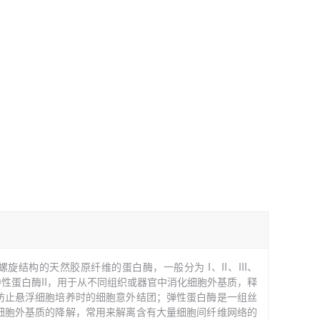
螺旋结构的天然胶原纤维的蛋白酶，一般分为
I、II、III、
I）也称中性蛋白酶II，用于从不同组织或器官中消化细胞外基质，释
防止悬浮细胞培养时的细胞意外结团；弹性蛋白酶是一组丝
细胞外基质的降解，常用来解离含有大量细胞间纤维网络的